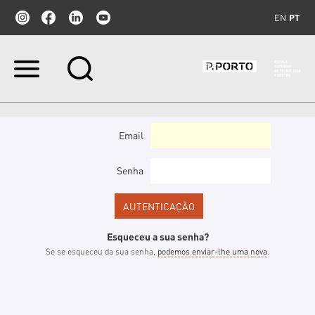
EN
PT
Ir
para
o
conteúdo.
|
Ir
Email
para
a
navegação
Senha
Esqueceu a sua senha?
Se se esqueceu da sua senha,
podemos enviar-lhe uma nova
.