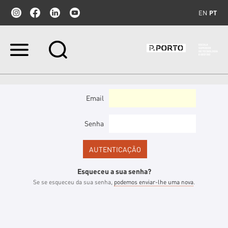
EN
PT
Ir
para
o
conteúdo.
|
Ir
Email
para
a
navegação
Senha
Esqueceu a sua senha?
Se se esqueceu da sua senha,
podemos enviar-lhe uma nova
.