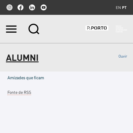
EN
PT
Ir
para
o
conteúdo.
|
ALUMNI
Ouvir
Ir
para
a
navegação
Amizades que ficam
Acções
Fonte de RSS
do
Documento