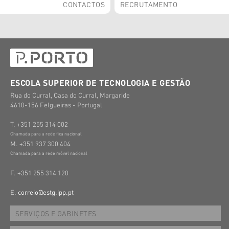
CONTACTOS
RECRUTAMENTO
ESCOLA SUPERIOR DE TECNOLOGIA E GESTÃO
Rua do Curral, Casa do Curral, Margaride
4610-156 Felgueiras - Portugal
T. +351 255 314 002
Chamada para a rede fixa nacional
M. +351 937 300 404
Chamada para a rede móvel nacional
F. +351 255 314 120
E.
correio@estg.ipp.pt
SERVIÇOS E GABINETES