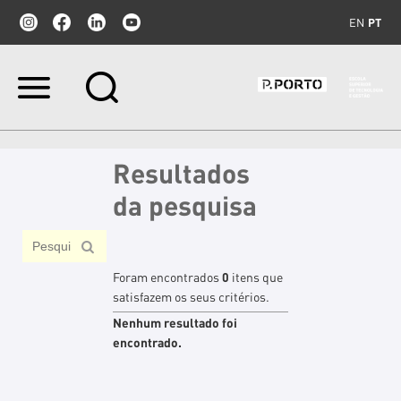
EN
PT
Ir
para
o
conteúdo.
|
Resultados
Ir
para
da pesquisa
a
navegação
Foram encontrados
0
itens que
satisfazem os seus critérios.
Nenhum resultado foi
encontrado.