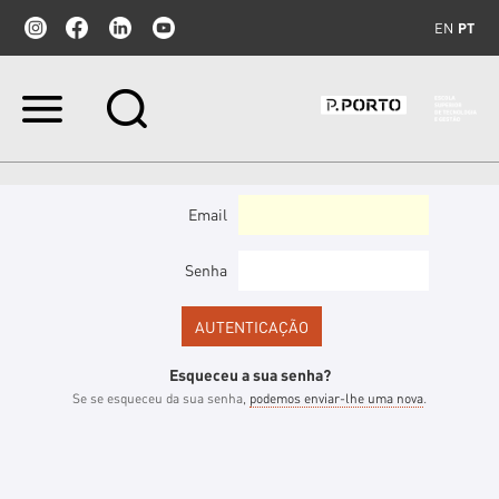
EN
PT
Ir
para
o
conteúdo.
|
Ir
Email
para
a
navegação
Senha
Esqueceu a sua senha?
Se se esqueceu da sua senha,
podemos enviar-lhe uma nova
.