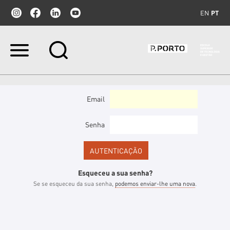
EN
PT
Ir
para
o
conteúdo.
|
Ir
Email
para
a
navegação
Senha
Esqueceu a sua senha?
Se se esqueceu da sua senha,
podemos enviar-lhe uma nova
.