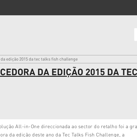
da edição 2015 da tec talks fish challenge
NCEDORA DA EDIÇÃO 2015 DA TE
lução All-in-One direccionada ao sector do retalho foi a gr
ora da edição deste ano da Tec Talks Fish Challenge, a