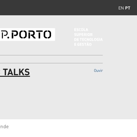
EN
PT
C TALKS
Ouvir
ande