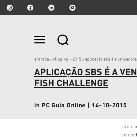
Ir
para
o
conteúdo.
|
entrada
clipping
2015
aplicação sbs é a vencedora 
>
>
>
Ir
APLICAÇÃO SBS É A VE
para
a
navegação
FISH CHALLENGE
in PC Guia Online | 14-10-2015
Uma so
venced