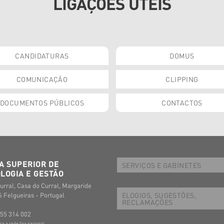
LIGAÇÕES ÚTEIS
CANDIDATURAS
DOMUS
COMUNICAÇÃO
CLIPPING
DOCUMENTOS PÚBLICOS
CONTACTOS
A SUPERIOR DE
SERVIÇOS E GABINETES
LOGIA E GESTÃO
urral, Casa do Curral, Margaride
ELOGIOS, SUGESTÕES,
 Felgueiras - Portugal
RECLAMAÇÕES
255 314 002
 a rede fixa nacional