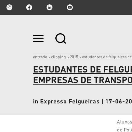
Ir
para
o
conteúdo.
|
entrada
clipping
2015
estudantes de felgueiras c
>
>
>
Ir
ESTUDANTES DE FELGU
para
a
navegação
EMPRESAS DE TRANSP
in Expresso Felgueiras | 17-06-2
Alunos
do Pol