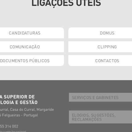
LIGAÇÕES ÚTEIS
CANDIDATURAS
DOMUS
COMUNICAÇÃO
CLIPPING
DOCUMENTOS PÚBLICOS
CONTACTOS
A SUPERIOR DE
SERVIÇOS E GABINETES
LOGIA E GESTÃO
urral, Casa do Curral, Margaride
ELOGIOS, SUGESTÕES,
 Felgueiras - Portugal
RECLAMAÇÕES
255 314 002
 a rede fixa nacional