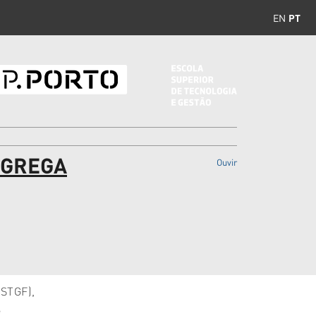
EN
PT
AGREGA
Ouvir
ESTGF),
e