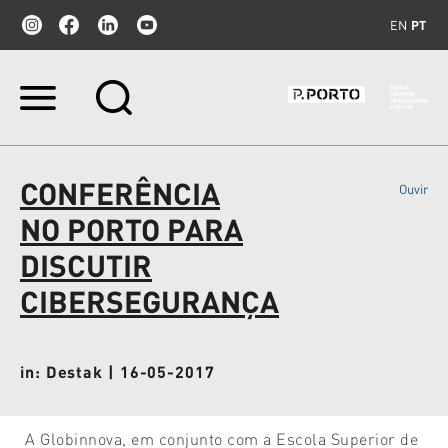
EN
PT
Ir
para
o
conteúdo.
|
CONFERÊNCIA
Ouvir
Ir
para
NO PORTO PARA
a
navegação
DISCUTIR
CIBERSEGURANÇA
in: Destak | 16-05-2017
A Globinnova, em conjunto com a Escola Superior de