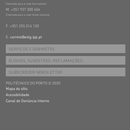
Chamada para a rede fixa nacional
M. +351 937 300 404
Chamada para a rede móvel nacional
F. +351 255 314 120
E.
correio@estg.ipp.pt
SERVIÇOS E GABINETES
ELOGIOS, SUGESTÕES, RECLAMAÇÕES
SUBSCREVER NEWSLETTER
POLITÉCNICO DO PORTO © 2020
Mapa do sítio
Acessibilidade
Canal de Denúncia Interno