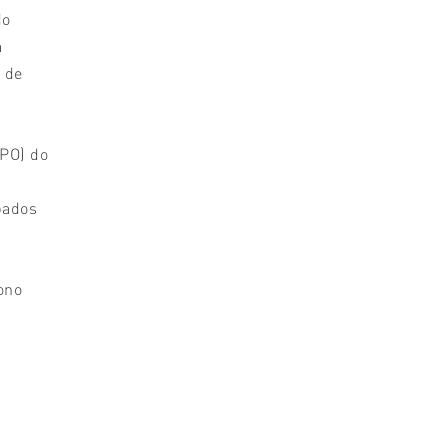
do
a
 de
IPO) do
,
pados
ono