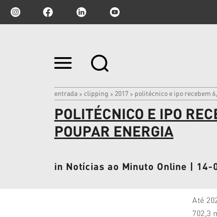
Ir
para
o
conteúdo.
|
entrada
clipping
2017
politécnico e ipo recebem 6
>
>
>
Ir
POLITÉCNICO E IPO RE
para
a
navegação
POUPAR ENERGIA
in Notícias ao Minuto Online | 14
Até 20
702,3 