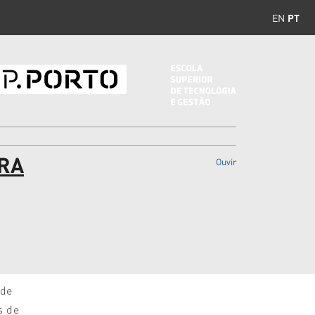
EN
PT
ARA
Ouvir
 de
s de