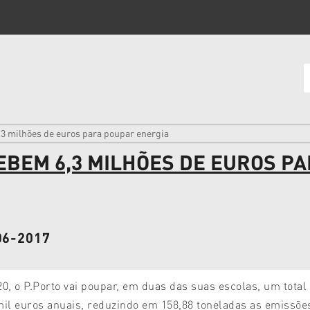
,3 milhões de euros para poupar energia
CEBEM 6,3 MILHÕES DE EUROS P
-06-2017
20, o P.Porto vai poupar, em duas das suas escolas, um total
mil euros anuais, reduzindo em 158,88 toneladas as emissõe