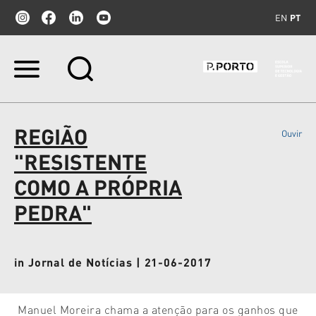
EN
PT
Ir
para
o
conteúdo.
|
REGIÃO
Ouvir
Ir
para
"RESISTENTE
a
navegação
COMO A PRÓPRIA
PEDRA"
in Jornal de Notícias | 21-06-2017
Manuel Moreira chama a atenção para os ganhos que