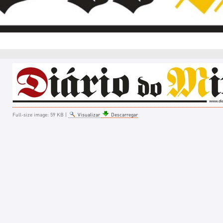
Full-size image:
59 KB
|
Visualizar
Descarregar