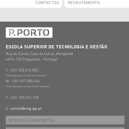
CONTACTOS
RECRUTAMENTO
ESCOLA SUPERIOR DE TECNOLOGIA E GESTÃO
Rua do Curral, Casa do Curral, Margaride
4610-156 Felgueiras - Portugal
T. +351 255 314 002
Chamada para a rede fixa nacional
M. +351 937 300 404
Chamada para a rede móvel nacional
F. +351 255 314 120
E.
correio@estg.ipp.pt
SERVIÇOS E GABINETES