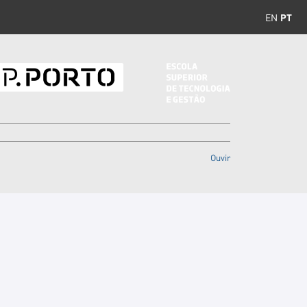
EN
PT
Ouvir