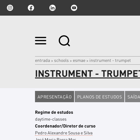
Ir
para
o
conteúdo.
|
entrada
schools
esmae
instrument - trumpet
>
>
>
Ir
INSTRUMENT - TRUMPE
para
a
navegação
APRESENTAÇÃO
PLANOS DE ESTUDOS
SAÍDA
Regime de estudos
daytime-classes
Coordenador/Diretor de curso
Pedro Alexandre Sousa e Silva
José Maria Parra Mas