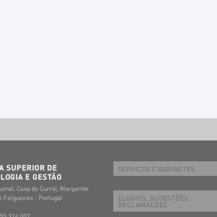
A SUPERIOR DE
SERVIÇOS E GABINETES
LOGIA E GESTÃO
urral, Casa do Curral, Margaride
ELOGIOS, SUGESTÕES,
 Felgueiras - Portugal
RECLAMAÇÕES
255 314 002