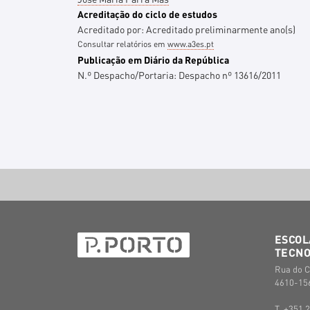
Acreditação do ciclo de estudos
Acreditado por:
Acreditado preliminarmente
ano(s)
Consultar relatórios em
www.a3es.pt
Publicação em Diário da República
N.º Despacho/Portaria:
Despacho nº 13616/2011
ESCOL
TECNO
Rua do C
4610-156
T. +351 