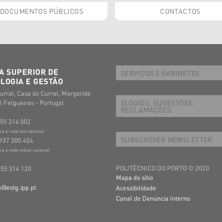
DOCUMENTOS PÚBLICOS
CONTACTOS
A SUPERIOR DE
SERVIÇOS E GABINETES
LOGIA E GESTÃO
urral, Casa do Curral, Margaride
ELOGIOS, SUGESTÕES,
 Felgueiras - Portugal
RECLAMAÇÕES
255 314 002
 a rede fixa nacional
SUBSCREVER NEWSLETTER
937 300 404
a a rede móvel nacional
POLITÉCNICO DO PORTO © 2020
255 314 120
Mapa do sítio
o@estg.ipp.pt
Acessibilidade
Canal de Denúncia Interno