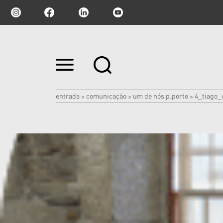
Ir
para
o
conteúdo.
|
entrada
comunicação
um de nós p.porto
4_tiago_
>
>
>
Ir
para
a
navegação