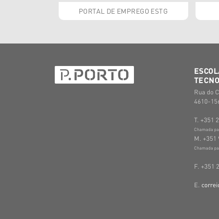
PORTAL DE EMPREGO ESTG
ESCOL
TECNO
Rua do C
4610-156
T. +351 
Chamada para
M. +351 
Chamada par
F. +351 
E.
correi