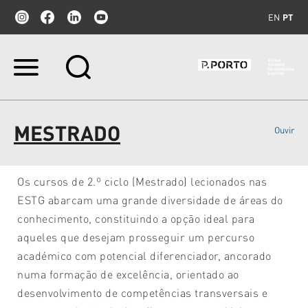
EN
PT
Ir
para
o
conteúdo.
|
MESTRADO
Ouvir
Ir
para
a
navegação
Os cursos de 2.º ciclo (Mestrado) lecionados nas
ESTG abarcam uma grande diversidade de áreas do
conhecimento, constituindo a opção ideal para
aqueles que desejam prosseguir um percurso
académico com potencial diferenciador, ancorado
numa formação de excelência, orientado ao
desenvolvimento de competências transversais e