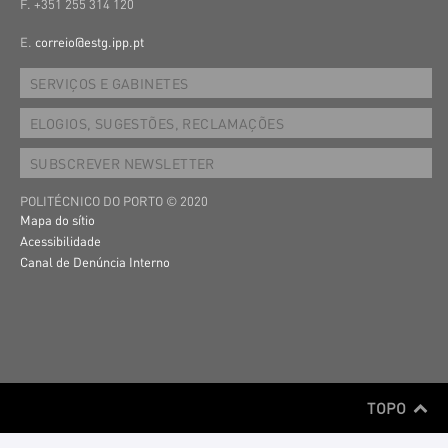
F. +351 255 314 120
E.
correio@estg.ipp.pt
SERVIÇOS E GABINETES
ELOGIOS, SUGESTÕES, RECLAMAÇÕES
SUBSCREVER NEWSLETTER
POLITÉCNICO DO PORTO © 2020
Mapa do sítio
Acessibilidade
Canal de Denúncia Interno
TOPO