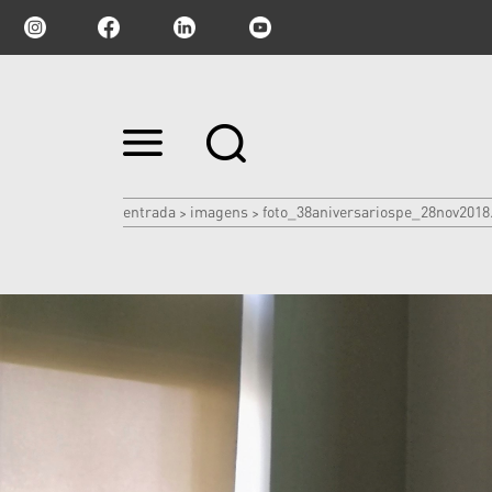
Ir
para
o
conteúdo.
|
entrada
imagens
foto_38aniversariospe_28nov2018
>
>
Ir
para
a
navegação