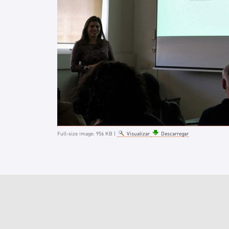
Full-size image:
956 KB
|
Visualizar
Descarregar