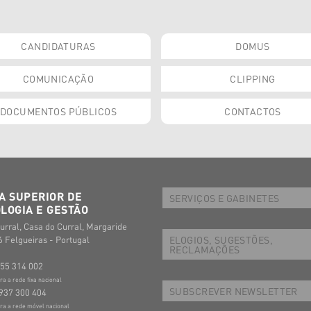
CANDIDATURAS
DOMUS
COMUNICAÇÃO
CLIPPING
DOCUMENTOS PÚBLICOS
CONTACTOS
A SUPERIOR DE
SERVIÇOS E GABINETES
LOGIA E GESTÃO
urral, Casa do Curral, Margaride
ELOGIOS, SUGESTÕES,
 Felgueiras - Portugal
RECLAMAÇÕES
255 314 002
 a rede fixa nacional
SUBSCREVER NEWSLETTER
937 300 404
a a rede móvel nacional