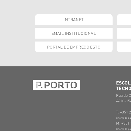
INTRANET
EMAIL INSTITUCIONAL
PORTAL DE EMPREGO ESTG
ESCOL
TECNO
Rua do C
4610-156
T. +351 
Chamada para
M. +351 
Chamada par