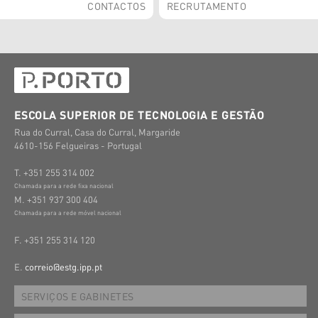
CONTACTOS
RECRUTAMENTO
ESCOLA SUPERIOR DE TECNOLOGIA E GESTÃO
Rua do Curral, Casa do Curral, Margaride
4610-156 Felgueiras - Portugal
T. +351 255 314 002
Chamada para a rede fixa nacional
M. +351 937 300 404
Chamada para a rede móvel nacional
F. +351 255 314 120
E.
correio@estg.ipp.pt
SERVIÇOS E GABINETES