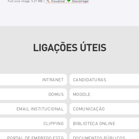
Full-size image:
5.21 MB
|
Visualizar
Descarregar
LIGAÇÕES ÚTEIS
INTRANET
CANDIDATURAS
DOMUS
MOODLE
EMAIL INSTITUCIONAL
COMUNICAÇÃO
CLIPPING
BIBLIOTECA ONLINE
PORTAL DE EMPREGO ESTG
DOCUMENTOS PÚBLICOS