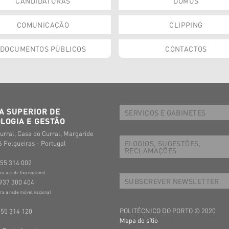
CANDIDATURAS
DOMUS
COMUNICAÇÃO
CLIPPING
DOCUMENTOS PÚBLICOS
CONTACTOS
A SUPERIOR DE
SERVIÇOS E GABINETES
LOGIA E GESTÃO
urral, Casa do Curral, Margaride
ELOGIOS, SUGESTÕES,
 Felgueiras - Portugal
RECLAMAÇÕES
255 314 002
 a rede fixa nacional
SUBSCREVER NEWSLETTER
937 300 404
a a rede móvel nacional
POLITÉCNICO DO PORTO © 2020
255 314 120
Mapa do sítio