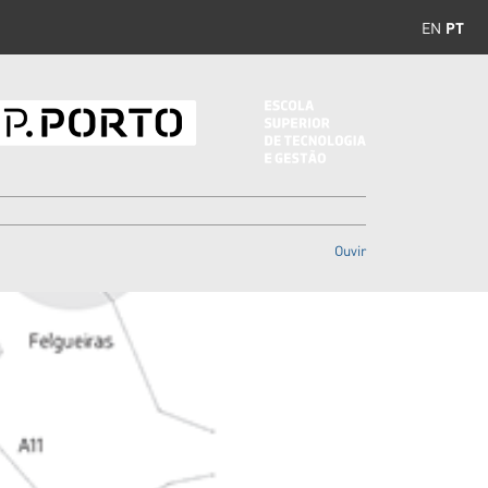
EN
PT
Ouvir