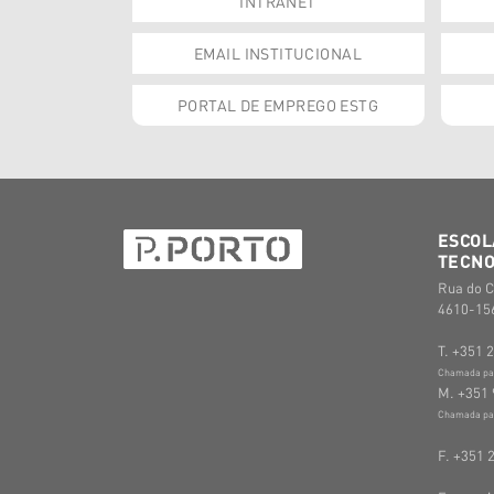
INTRANET
EMAIL INSTITUCIONAL
PORTAL DE EMPREGO ESTG
ESCOL
TECNO
Rua do C
4610-156
T. +351 
Chamada para
M. +351 
Chamada par
F. +351 