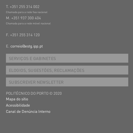
T. +351 255 314 002
Chamada para a rede fixa nacional
M. +351 937 300 404
Chamada para a rede móvel nacional
F. +351 255 314 120
E.
correio@estg.ipp.pt
SERVIÇOS E GABINETES
ELOGIOS, SUGESTÕES, RECLAMAÇÕES
SUBSCREVER NEWSLETTER
POLITÉCNICO DO PORTO © 2020
Mapa do sítio
Acessibilidade
Canal de Denúncia Interno