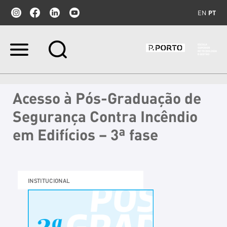
EN
PT
Ir
para
o
conteúdo.
|
Acesso à Pós-Graduação de
Ir
para
Segurança Contra Incêndio
a
navegação
em Edifícios – 3ª fase
INSTITUCIONAL