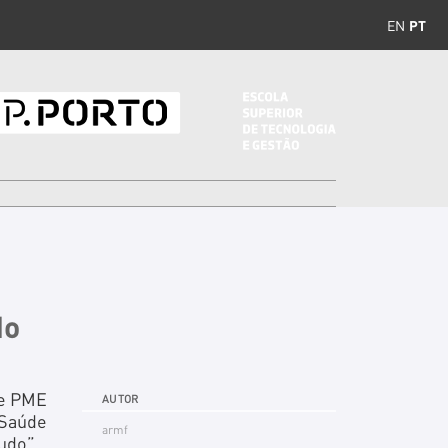
EN
PT
do
de PME
AUTOR
 Saúde
armf
udo”.