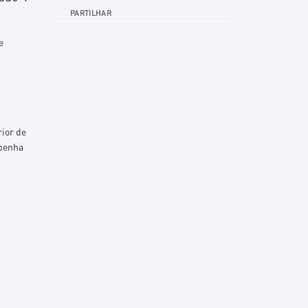
PARTILHAR
e
ior de
mpenha