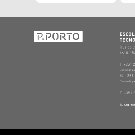
ESCOL
TECNO
Rua do C
4610-156
T. +351 
Chamada para
M. +351 
Chamada par
F. +351 
E.
correi