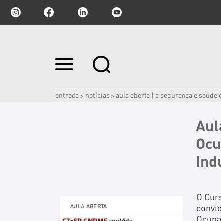
Ir
para
o
conteúdo.
|
entrada
notícias
aula aberta | a segurança e saúde
>
>
Ir
para
a
Aul
navegação
Ocu
Ind
O Cur
convi
AULA ABERTA
Ocupa