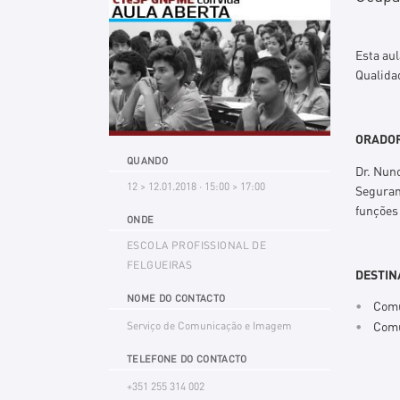
Esta au
Qualida
ORADOR
QUANDO
Dr. Nun
12 > 12.01.2018 · 15:00 > 17:00
Seguran
funções 
ONDE
ESCOLA PROFISSIONAL DE
FELGUEIRAS
DESTIN
NOME DO CONTACTO
Com
Comu
Serviço de Comunicação e Imagem
TELEFONE DO CONTACTO
+351 255 314 002