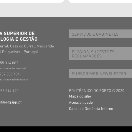
A SUPERIOR DE
SERVIÇOS E GABINETES
LOGIA E GESTÃO
urral, Casa do Curral, Margaride
ELOGIOS, SUGESTÕES,
 Felgueiras - Portugal
RECLAMAÇÕES
255 314 002
 a rede fixa nacional
SUBSCREVER NEWSLETTER
937 300 404
a a rede móvel nacional
POLITÉCNICO DO PORTO © 2020
255 314 120
Mapa do sítio
o@estg.ipp.pt
Acessibilidade
Canal de Denúncia Interno