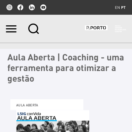
EN
PT
Ir
para
o
conteúdo.
|
Aula Aberta | Coaching - uma
Ir
para
ferramenta para otimizar a
a
navegação
gestão
AULA ABERTA