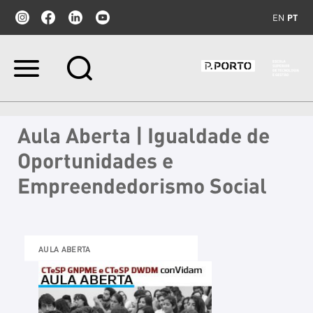
EN
PT
Ir
para
o
conteúdo.
|
Aula Aberta | Igualdade de
Ir
para
Oportunidades e
a
navegação
Empreendedorismo Social
AULA ABERTA