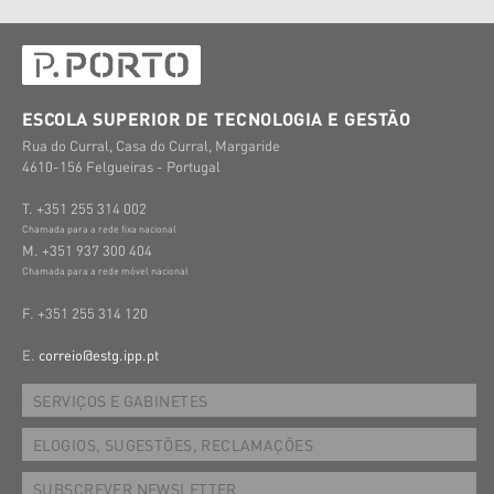
ESCOLA SUPERIOR DE TECNOLOGIA E GESTÃO
Rua do Curral, Casa do Curral, Margaride
4610-156 Felgueiras - Portugal
T. +351 255 314 002
Chamada para a rede fixa nacional
M. +351 937 300 404
Chamada para a rede móvel nacional
F. +351 255 314 120
E.
correio@estg.ipp.pt
SERVIÇOS E GABINETES
ELOGIOS, SUGESTÕES, RECLAMAÇÕES
SUBSCREVER NEWSLETTER