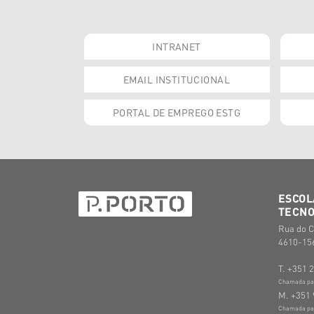
INTRANET
EMAIL INSTITUCIONAL
PORTAL DE EMPREGO ESTG
ESCOL
TECNO
Rua do C
4610-156
T. +351 
Chamada para
M. +351 
Chamada par