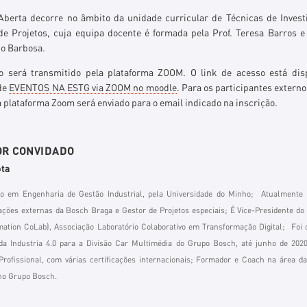
Aberta decorre no âmbito da unidade curricular de Técnicas de Inves
de Projetos, cuja equipa docente é formada pela Prof. Teresa Barros e 
o Barbosa.
o será transmitido pela plataforma ZOOM. O link de acesso está dis
de
EVENTOS NA ESTG via ZOOM no moodle
. Para os participantes externo
 plataforma Zoom será enviado para o email indicado na inscrição.
R CONVIDADO
ta
do em Engenharia de Gestão Industrial, pela Universidade do Minho; Atualmente 
ações externas da Bosch Braga e Gestor de Projetos especiais; É Vice-Presidente do 
mation CoLab), Associação Laboratório Colaborativo em Transformação Digital; Foi
da Industria 4.0 para a Divisão Car Multimédia do Grupo Bosch, até junho de 2020
Profissional, com várias certificações internacionais; Formador e Coach na área 
no Grupo Bosch.