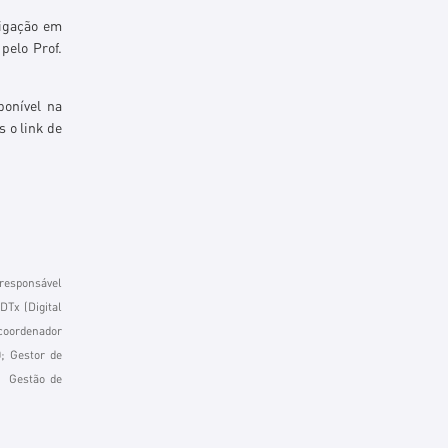
tigação em
pelo Prof.
ponível na
s o link de
responsável
DTx (Digital
 coordenador
; Gestor de
da Gestão de