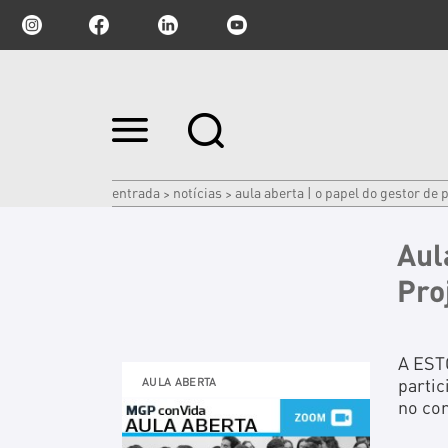
Ir
para
o
conteúdo.
|
entrada
notícias
aula aberta | o papel do gestor de 
>
>
Ir
para
a
Aul
navegação
Pro
A ESTG
partic
AULA ABERTA
no con