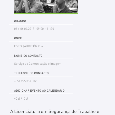
QUANDO
06 > 06.04.2017 · 09:00 > 11:30
ONDE
ESTG |AUDITÓRIO 4
NOME DO CONTACTO
Serviço de Comunicação e Imagem
TELEFONE DO CONTACTO
+351 225 314 002
ADICIONAR EVENTO AO CALENDÁRIO
/
vCal
iCal
A Licenciatura em Segurança do Trabalho e