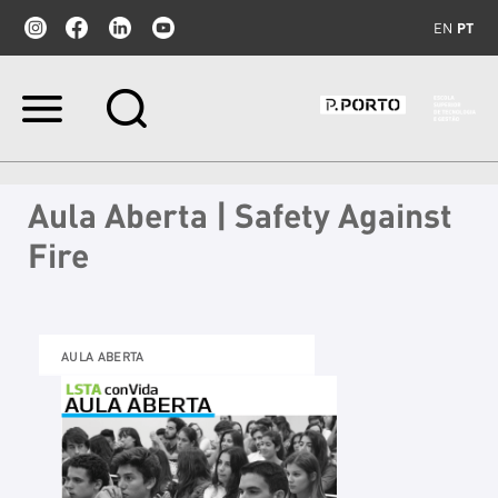
EN
PT
Ir
para
o
conteúdo.
|
Aula Aberta | Safety Against
Ir
para
Fire
a
navegação
AULA ABERTA