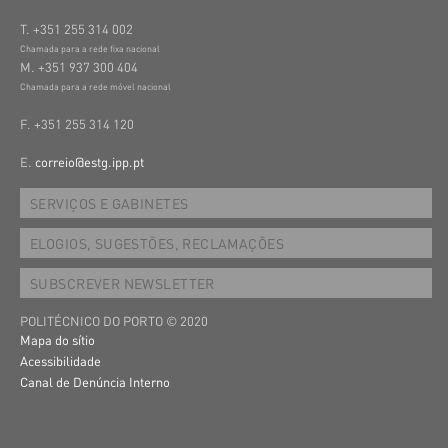
T. +351 255 314 002
Chamada para a rede fixa nacional
M. +351 937 300 404
Chamada para a rede móvel nacional
F. +351 255 314 120
E.
correio@estg.ipp.pt
SERVIÇOS E GABINETES
ELOGIOS, SUGESTÕES, RECLAMAÇÕES
SUBSCREVER NEWSLETTER
POLITÉCNICO DO PORTO © 2020
Mapa do sítio
Acessibilidade
Canal de Denúncia Interno