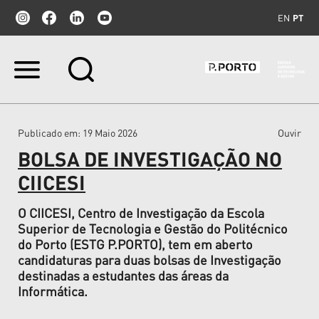
EN
PT
Ir
para
o
conteúdo.
|
Publicado em
: 19 Maio 2026
Ouvir
Ir
para
BOLSA DE INVESTIGAÇÃO NO
a
navegação
CIICESI
O CIICESI, Centro de Investigação da Escola
Superior de Tecnologia e Gestão do Politécnico
do Porto (ESTG P.PORTO), tem em aberto
candidaturas para duas bolsas de Investigação
destinadas a estudantes das áreas da
Informática.