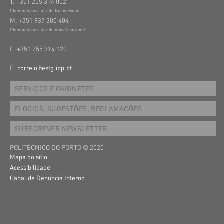
T. +351 255 314 002
Chamada para a rede fixa nacional
M. +351 937 300 404
Chamada para a rede móvel nacional
F. +351 255 314 120
E.
correio@estg.ipp.pt
SERVIÇOS E GABINETES
ELOGIOS, SUGESTÕES, RECLAMAÇÕES
SUBSCREVER NEWSLETTER
POLITÉCNICO DO PORTO © 2020
Mapa do sítio
Acessibilidade
Canal de Denúncia Interno