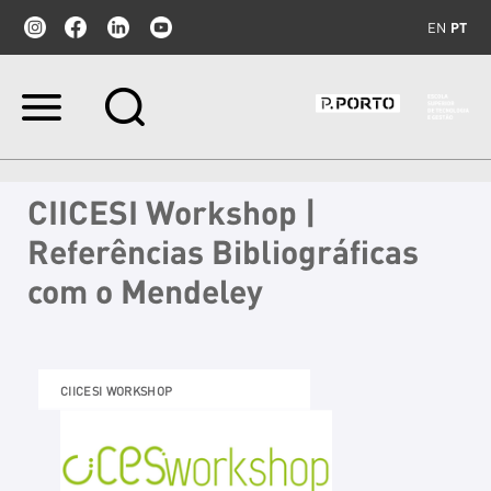
EN
PT
Ir
para
o
conteúdo.
|
CIICESI Workshop |
Ir
para
Referências Bibliográficas
a
navegação
com o Mendeley
CIICESI WORKSHOP