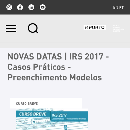
EN
PT
Ir
para
o
conteúdo.
|
NOVAS DATAS | IRS 2017 -
Ir
para
Casos Práticos -
a
navegação
Preenchimento Modelos
CURSO BREVE