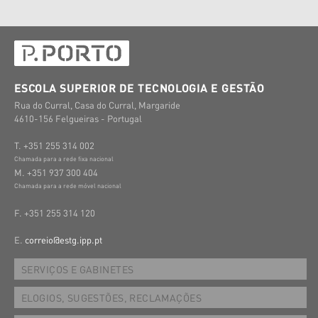
ESCOLA SUPERIOR DE TECNOLOGIA E GESTÃO
Rua do Curral, Casa do Curral, Margaride
4610-156 Felgueiras - Portugal
T. +351 255 314 002
Chamada para a rede fixa nacional
M. +351 937 300 404
Chamada para a rede móvel nacional
F. +351 255 314 120
E.
correio@estg.ipp.pt
SERVIÇOS E GABINETES
ELOGIOS, SUGESTÕES, RECLAMAÇÕES