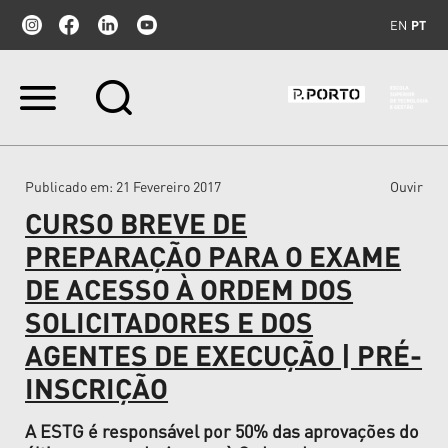
EN
PT
Ir
para
o
conteúdo.
|
Publicado em
: 21 Fevereiro 2017
Ouvir
Ir
para
CURSO BREVE DE
a
navegação
PREPARAÇÃO PARA O EXAME
DE ACESSO À ORDEM DOS
SOLICITADORES E DOS
AGENTES DE EXECUÇÃO | PRÉ-
INSCRIÇÃO
A ESTG é responsável por 50% das aprovações do