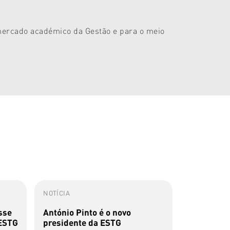
 mercado académico da Gestão e para o meio
NOTÍCIA
IBS
sse
António Pinto é o novo
Pós-Gradu
 ESTG
presidente da ESTG
das Opera