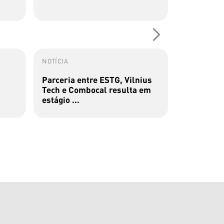
NOTÍCIA
EVENTO
Parceria entre ESTG, Vilnius
Provas Pú
Tech e Combocal resulta em
| MGDI
estágio ...