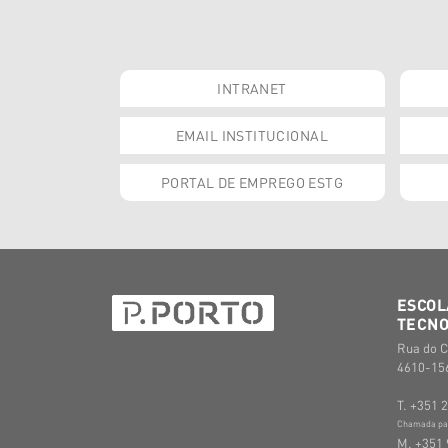
INTRANET
EMAIL INSTITUCIONAL
PORTAL DE EMPREGO ESTG
ESCOL
TECNO
Rua do C
4610-156
T. +351 
Chamada para
M. +351 