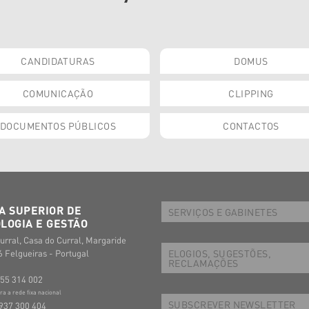
CANDIDATURAS
DOMUS
COMUNICAÇÃO
CLIPPING
DOCUMENTOS PÚBLICOS
CONTACTOS
A SUPERIOR DE
SERVIÇOS E GABINETES
LOGIA E GESTÃO
urral, Casa do Curral, Margaride
ELOGIOS, SUGESTÕES,
 Felgueiras - Portugal
RECLAMAÇÕES
255 314 002
 a rede fixa nacional
SUBSCREVER NEWSLETTER
937 300 404