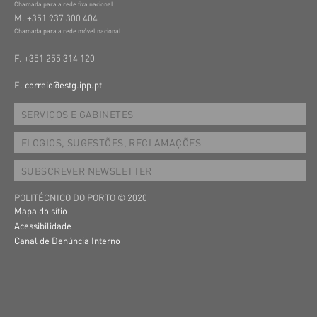
Chamada para a rede fixa nacional
M. +351 937 300 404
Chamada para a rede móvel nacional
F. +351 255 314 120
E.
correio@estg.ipp.pt
SERVIÇOS E GABINETES
ELOGIOS, SUGESTÕES, RECLAMAÇÕES
SUBSCREVER NEWSLETTER
POLITÉCNICO DO PORTO © 2020
Mapa do sítio
Acessibilidade
Canal de Denúncia Interno