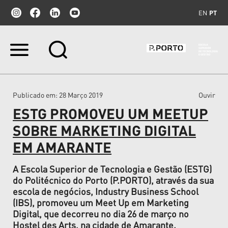
EN
PT
Ir
para
o
conteúdo.
|
Publicado em
: 28 Março 2019
Ouvir
Ir
para
ESTG PROMOVEU UM MEETUP
a
navegação
SOBRE MARKETING DIGITAL
EM AMARANTE
A Escola Superior de Tecnologia e Gestão (ESTG)
do Politécnico do Porto (P.PORTO), através da sua
escola de negócios, Industry Business School
(IBS), promoveu um Meet Up em Marketing
Digital, que decorreu no dia 26 de março no
Hostel des Arts, na cidade de Amarante.