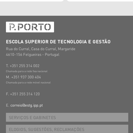
ESCOLA SUPERIOR DE TECNOLOGIA E GESTÃO
Rua do Curral, Casa do Curral, Margaride
4610-156 Felgueiras - Portugal
T. +351 255 314 002
Chamada para a rede fixa nacional
M. +351 937 300 404
Chamada para a rede móvel nacional
F. +351 255 314 120
E.
correio@estg.ipp.pt
SERVIÇOS E GABINETES
ELOGIOS, SUGESTÕES, RECLAMAÇÕES