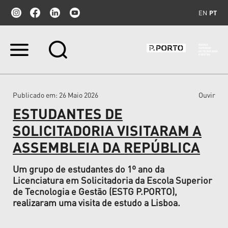
EN
PT
Ir
para
o
conteúdo.
|
Publicado em
: 26 Maio 2026
Ouvir
Ir
para
ESTUDANTES DE
a
navegação
SOLICITADORIA VISITARAM A
ASSEMBLEIA DA REPÚBLICA
Um grupo de estudantes do 1º ano da
Licenciatura em Solicitadoria da Escola Superior
de Tecnologia e Gestão (ESTG P.PORTO),
realizaram uma visita de estudo a Lisboa.