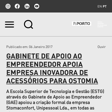
EN
PT
Ir
para
o
conteúdo.
|
Publicado em
: 06 Janeiro 2017
Ouvir
Ir
para
GABINETE DE APOIO AO
a
navegação
EMPREENDEDOR APOIA
EMPRESA INOVADORA DE
ACESSÓRIOS PARA OSTOMIA
A Escola Superior de Tecnologia e Gestão (ESTG)
através do Gabinete de Apoio ao Empreendedor
(GAE) apoiou a criação formal da empresa
Stomaconfort, Unipessoal Lda., em todas as