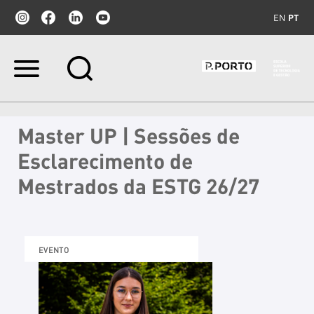
EN
PT
Ir
para
o
conteúdo.
|
Master UP | Sessões de
Ir
para
Esclarecimento de
a
navegação
Mestrados da ESTG 26/27
EVENTO