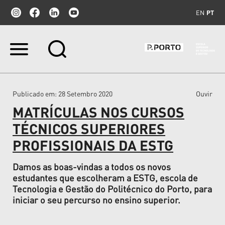
EN
PT
Ir
para
o
conteúdo.
|
Publicado em
: 28 Setembro 2020
Ouvir
Ir
para
MATRÍCULAS NOS CURSOS
a
navegação
TÉCNICOS SUPERIORES
PROFISSIONAIS DA ESTG
Damos as boas-vindas a todos os novos
estudantes que escolheram a ESTG, escola de
Tecnologia e Gestão do Politécnico do Porto, para
iniciar o seu percurso no ensino superior.