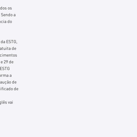
odos os
. Sendo a
ncia do
 da ESTG,
atuita de
ecimentos
 e 29 de
a ESTG
orma a
caução de
ificado de
glês vai