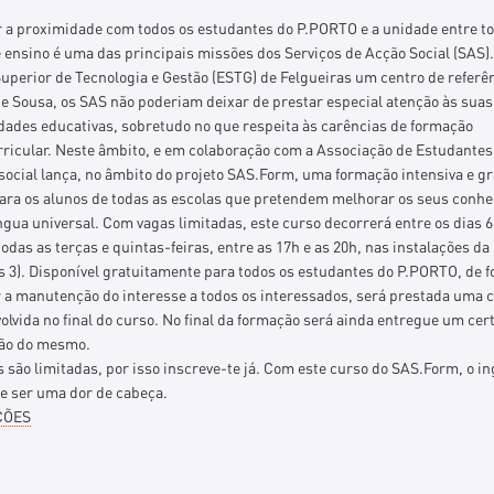
r a proximidade com todos os estudantes do P.PORTO e a unidade entre t
 ensino é uma das principais missões dos Serviços de Acção Social (SAS)
uperior de Tecnologia e Gestão (ESTG) de Felgueiras um centro de referê
e Sousa, os SAS não poderiam deixar de prestar especial atenção às suas
dades educativas, sobretudo no que respeita às carências de formação
rricular. Neste âmbito, e em colaboração com a Associação de Estudantes
social lança, no âmbito do projeto SAS.Form, uma formação intensiva e gr
para os alunos de todas as escolas que pretendem melhorar os seus conh
ngua universal. Com vagas limitadas, este curso decorrerá entre os dias 6
odas as terças e quintas-feiras, entre as 17h e as 20h, nas instalações d
 3). Disponível gratuitamente para todos os estudantes do P.PORTO, de f
r a manutenção do interesse a todos os interessados, será prestada uma 
olvida no final do curso. No final da formação será ainda entregue um cert
ão do mesmo.
 são limitadas, por isso inscreve-te já. Com este curso do SAS.Form, o in
de ser uma dor de cabeça.
ÇÕES