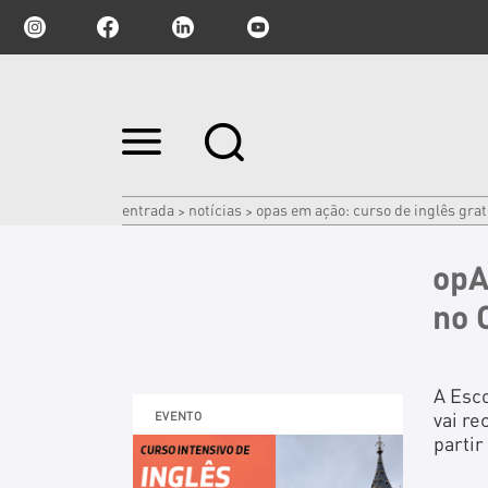
Ir
para
o
conteúdo.
|
entrada
notícias
opas em ação: curso de inglês gra
>
>
Ir
para
a
opA
navegação
no 
A Esco
vai re
EVENTO
partir