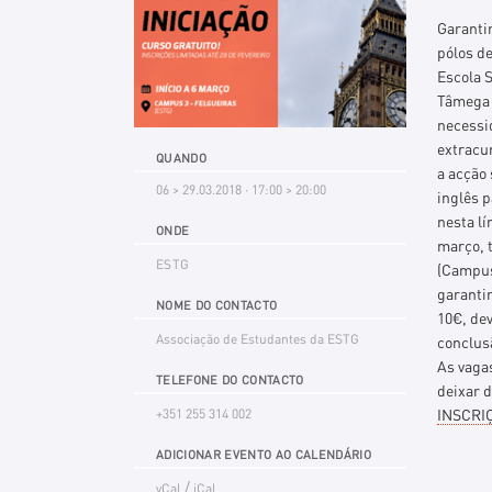
Garanti
pólos de
Escola S
Tâmega 
necessi
extracu
QUANDO
a acção 
06 > 29.03.2018 · 17:00 > 20:00
inglês 
nesta lí
ONDE
março, t
ESTG
(Campus
garanti
NOME DO CONTACTO
10€, dev
Associação de Estudantes da ESTG
conclus
As vagas
TELEFONE DO CONTACTO
deixar 
INSCRI
+351 255 314 002
ADICIONAR EVENTO AO CALENDÁRIO
/
vCal
iCal