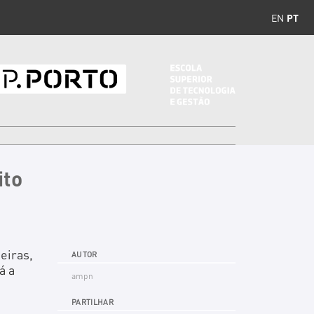
EN
PT
ito
eiras,
AUTOR
á a
ampn
PARTILHAR