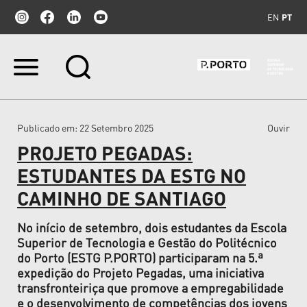
EN
PT
Ir
para
o
conteúdo.
|
Publicado em
: 22 Setembro 2025
Ouvir
Ir
para
PROJETO PEGADAS:
a
navegação
ESTUDANTES DA ESTG NO
CAMINHO DE SANTIAGO
No início de setembro, dois estudantes da Escola
Superior de Tecnologia e Gestão do Politécnico
do Porto (ESTG P.PORTO) participaram na 5.ª
expedição do Projeto Pegadas, uma iniciativa
transfronteiriça que promove a empregabilidade
e o desenvolvimento de competências dos jovens