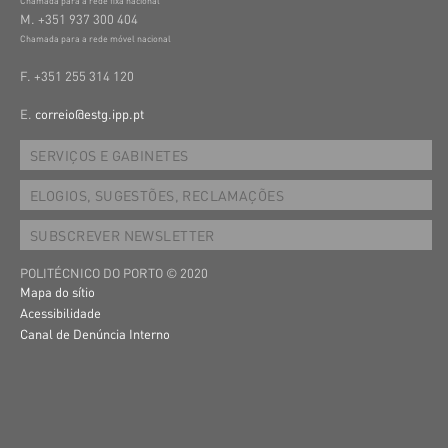
Chamada para a rede fixa nacional
M. +351 937 300 404
Chamada para a rede móvel nacional
F. +351 255 314 120
E.
correio@estg.ipp.pt
SERVIÇOS E GABINETES
ELOGIOS, SUGESTÕES, RECLAMAÇÕES
SUBSCREVER NEWSLETTER
POLITÉCNICO DO PORTO © 2020
Mapa do sítio
Acessibilidade
Canal de Denúncia Interno