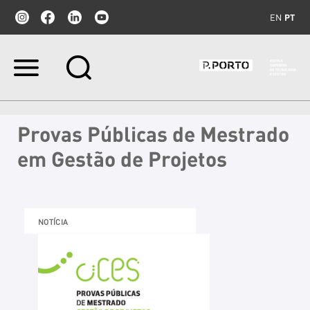
EN
PT
Ir
para
o
conteúdo.
|
Provas Públicas de Mestrado
Ir
para
em Gestão de Projetos
a
navegação
NOTÍCIA