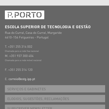
ESCOLA SUPERIOR DE TECNOLOGIA E GESTÃO
Rua do Curral, Casa do Curral, Margaride
4610-156 Felgueiras - Portugal
T. +351 255 314 002
Chamada para a rede fixa nacional
M. +351 937 300 404
Chamada para a rede móvel nacional
F. +351 255 314 120
E.
correio@estg.ipp.pt
SERVIÇOS E GABINETES
ELOGIOS, SUGESTÕES, RECLAMAÇÕES
SUBSCREVER NEWSLETTER