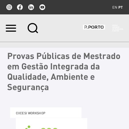
EN
PT
Ir
para
o
conteúdo.
|
Provas Públicas de Mestrado
Ir
para
em Gestão Integrada da
a
navegação
Qualidade, Ambiente e
Segurança
CIICESI WORKSHOP