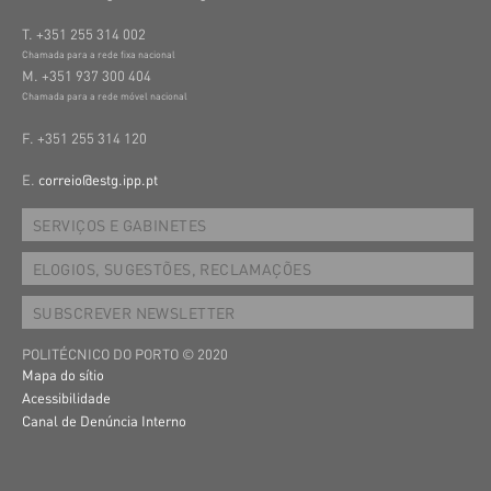
T. +351 255 314 002
Chamada para a rede fixa nacional
M. +351 937 300 404
Chamada para a rede móvel nacional
F. +351 255 314 120
E.
correio@estg.ipp.pt
SERVIÇOS E GABINETES
ELOGIOS, SUGESTÕES, RECLAMAÇÕES
SUBSCREVER NEWSLETTER
POLITÉCNICO DO PORTO © 2020
Mapa do sítio
Acessibilidade
Canal de Denúncia Interno