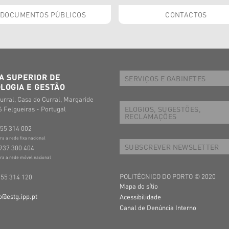
DOCUMENTOS PÚBLICOS
CONTACTOS
A SUPERIOR DE
SERVIÇOS E GABINETES
LOGIA E GESTÃO
urral, Casa do Curral, Margaride
ELOGIOS, SUGESTÕES,
 Felgueiras - Portugal
RECLAMAÇÕES
255 314 002
 a rede fixa nacional
SUBSCREVER NEWSLETTER
937 300 404
a a rede móvel nacional
POLITÉCNICO DO PORTO © 2020
255 314 120
Mapa do sítio
o@estg.ipp.pt
Acessibilidade
Canal de Denúncia Interno