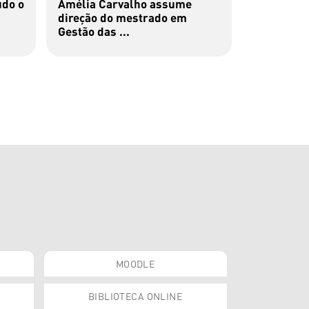
udo o
Amélia Carvalho assume
Provas Pú
direção do mestrado em
| MGIE
Gestão das ...
MOODLE
BIBLIOTECA ONLINE