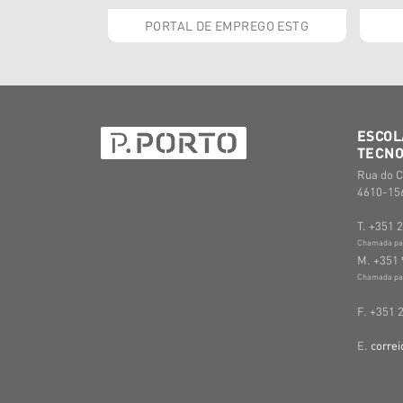
PORTAL DE EMPREGO ESTG
ESCOL
TECNO
Rua do C
4610-156
T. +351 
Chamada para
M. +351 
Chamada par
F. +351 
E.
correi