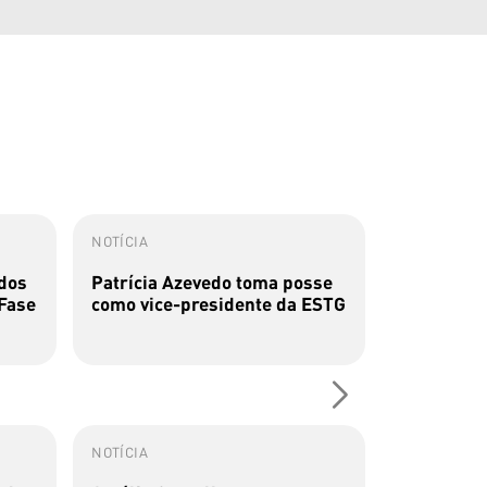
NOTÍCIA
NOTÍCIA
dos
Patrícia Azevedo toma posse
Parceria e
 Fase
como vice-presidente da ESTG
Tech e Co
estágio ...
NOTÍCIA
EVENTO