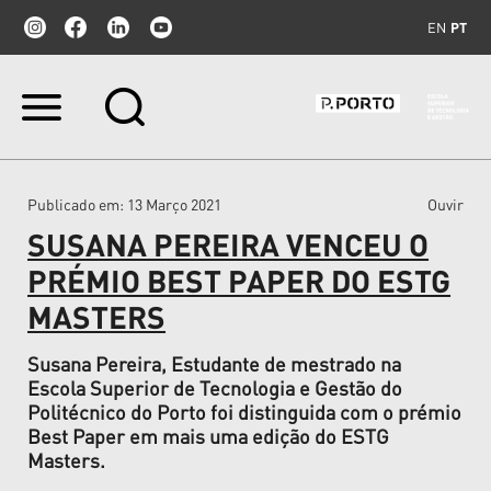
EN
PT
Ir
para
o
conteúdo.
|
Publicado em
: 13 Março 2021
Ouvir
Ir
para
SUSANA PEREIRA VENCEU O
a
navegação
PRÉMIO BEST PAPER DO ESTG
MASTERS
Susana Pereira, Estudante de mestrado na
Escola Superior de Tecnologia e Gestão do
Politécnico do Porto foi distinguida com o prémio
Best Paper em mais uma edição do ESTG
Masters.