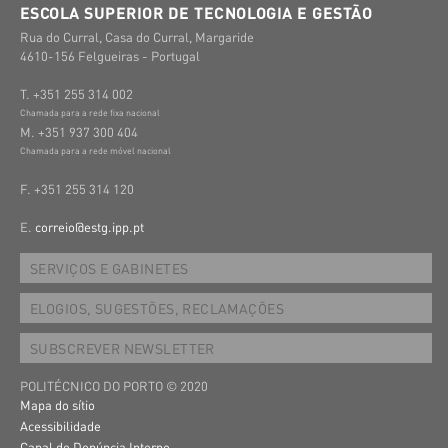
ESCOLA SUPERIOR DE TECNOLOGIA E GESTÃO
Rua do Curral, Casa do Curral, Margaride
4610-156 Felgueiras - Portugal
T. +351 255 314 002
Chamada para a rede fixa nacional
M. +351 937 300 404
Chamada para a rede móvel nacional
F. +351 255 314 120
E.
correio@estg.ipp.pt
SERVIÇOS E GABINETES
ELOGIOS, SUGESTÕES, RECLAMAÇÕES
SUBSCREVER NEWSLETTER
POLITÉCNICO DO PORTO © 2020
Mapa do sítio
Acessibilidade
Canal de Denúncia Interno