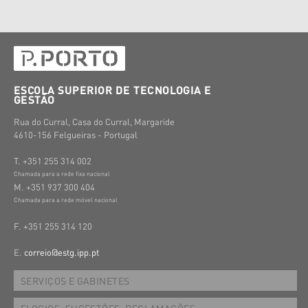
ESCOLA SUPERIOR DE TECNOLOGIA E
GESTÃO
Rua do Curral, Casa do Curral, Margaride
4610-156 Felgueiras - Portugal
T. +351 255 314 002
Chamada para a rede fixa nacional
M. +351 937 300 404
Chamada para a rede móvel nacional
F. +351 255 314 120
E.
correio@estg.ipp.pt
SERVIÇOS E GABINETES
ELOGIOS, SUGESTÕES, RECLAMAÇÕES