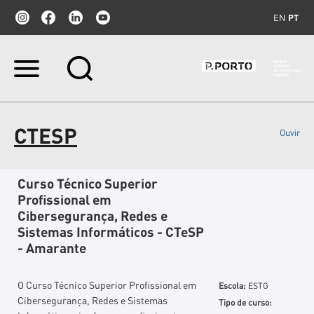
EN
PT
Ir
para
o
conteúdo.
|
CTESP
Ouvir
Ir
para
a
navegação
Curso Técnico Superior
Profissional em
Cibersegurança, Redes e
Sistemas Informáticos - CTeSP
- Amarante
O Curso Técnico Superior Profissional em
Escola:
ESTG
Cibersegurança, Redes e Sistemas
Tipo de curso: