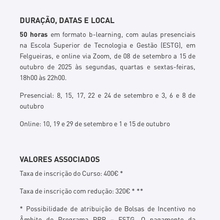
DURAÇÃO, DATAS E LOCAL
50 horas
em formato b-learning, com aulas presenciais
na Escola Superior de Tecnologia e Gestão (ESTG), em
Felgueiras, e online via Zoom, de
08 de setembro a 15 de
outubro de 2025
às s
egundas, quartas e sextas-feiras,
18h00 às 22h00.
Presencial:
8, 15, 17, 22 e 24 de setembro e 3, 6 e 8 de
outubro
Online
: 10, 19 e 29 de setembro e 1 e 15 de outubro
VALORES ASSOCIADOS
Taxa de inscrição do Curso: 400€ *
Taxa de inscrição com redução: 320€ * **
* Possibilidade de atribuição de Bolsas de Incentivo no
Âmbito do Programa PRR – ESTG. O pagamento da