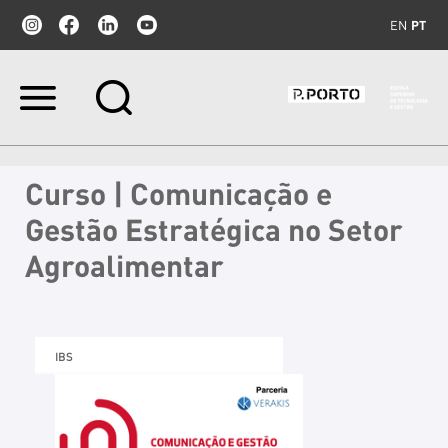
EN
PT
Ir
para
o
conteúdo.
|
Curso | Comunicação e
Ir
para
Gestão Estratégica no Setor
a
navegação
Agroalimentar
IBS