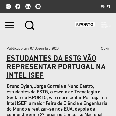
EN
PT
Ir
para
o
conteúdo.
|
Publicado em
: 07 Dezembro 2020
Ouvir
Ir
para
ESTUDANTES DA ESTG VÃO
a
navegação
REPRESENTAR PORTUGAL NA
INTEL ISEF
Bruno Dylan, Jorge Correia e Nuno Castro,
estudantes da ESTG, a escola de Tecnologia e
Gestão do P.PORTO, vão representar Portugal na
Intel ISEF, a maior Feira de Ciência e Engenharia
do Mundo a realizar-se nos EUA, depois de
conquistarem o 2º lugar no Concurso Nacional