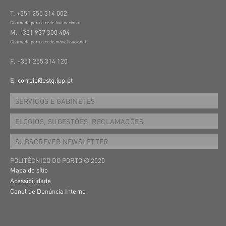
T. +351 255 314 002
Chamada para a rede fixa nacional
M. +351 937 300 404
Chamada para a rede móvel nacional
F. +351 255 314 120
E.
correio@estg.ipp.pt
SERVIÇOS E GABINETES
ELOGIOS, SUGESTÕES, RECLAMAÇÕES
SUBSCREVER NEWSLETTER
POLITÉCNICO DO PORTO © 2020
Mapa do sítio
Acessibilidade
Canal de Denúncia Interno