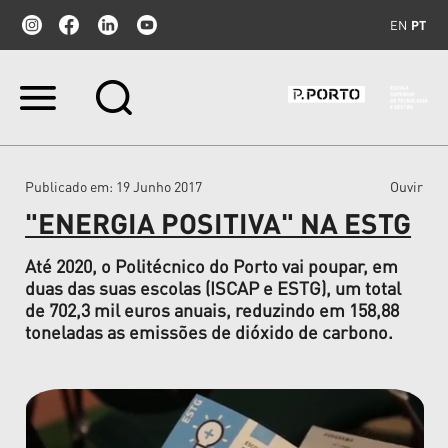
EN
PT
Ir
para
o
conteúdo.
|
Publicado em
: 19 Junho 2017
Ouvir
Ir
para
"ENERGIA POSITIVA" NA ESTG
a
navegação
Até 2020, o Politécnico do Porto vai poupar, em
duas das suas escolas (ISCAP e ESTG), um total
de 702,3 mil euros anuais, reduzindo em 158,88
toneladas as emissões de dióxido de carbono.