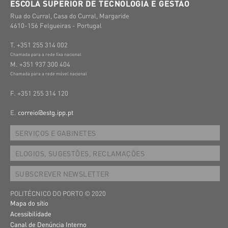
ESCOLA SUPERIOR DE TECNOLOGIA E GESTÃO
Rua do Curral, Casa do Curral, Margaride
4610-156 Felgueiras - Portugal
T. +351 255 314 002
Chamada para a rede fixa nacional
M. +351 937 300 404
Chamada para a rede móvel nacional
F. +351 255 314 120
E.
correio@estg.ipp.pt
SERVIÇOS E GABINETES
ELOGIOS, SUGESTÕES, RECLAMAÇÕES
SUBSCREVER NEWSLETTER
POLITÉCNICO DO PORTO © 2020
Mapa do sítio
Acessibilidade
Canal de Denúncia Interno