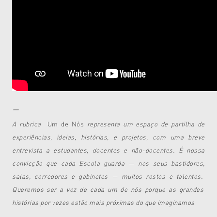
—
A rubrica
Um de Nós
representa um espaço de partilha de
experiências, ideias, histórias, e projetos,
com uma breve
entrevista a estudantes, docentes e não-docentes.
É nossa
convicção que cada Escola guarda — nos seus bastidores,
salas, corredores e gabinetes — muitos rostos e talentos.
Queremos ser a voz de cada um de nós porque as grandes
histórias por vezes estão mais próximas do que imaginamos