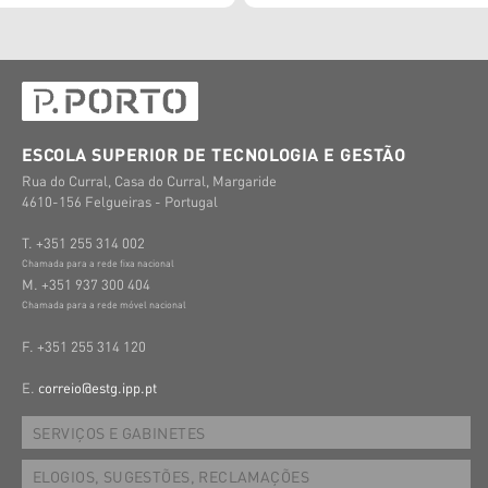
ESCOLA SUPERIOR DE TECNOLOGIA E GESTÃO
Rua do Curral, Casa do Curral, Margaride
4610-156 Felgueiras - Portugal
T. +351 255 314 002
Chamada para a rede fixa nacional
M. +351 937 300 404
Chamada para a rede móvel nacional
F. +351 255 314 120
E.
correio@estg.ipp.pt
SERVIÇOS E GABINETES
ELOGIOS, SUGESTÕES, RECLAMAÇÕES