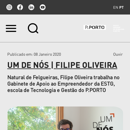
EN
PT
Ir
para
o
conteúdo.
|
Publicado em
: 08 Janeiro 2020
Ouvir
Ir
para
UM DE NÓS | FILIPE OLIVEIRA
a
navegação
Natural de Felgueiras, Filipe Oliveira trabalha no
Gabinete de Apoio ao Empreendedor da ESTG,
escola de Tecnologia e Gestão do P.PORTO